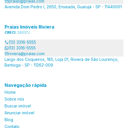
praias@praias.com
Avenida Dom Pedro I, 2650, Enseada, Guarujá - SP - 11440001
Praias Imóveis Riviera
CRECI:
26037J
(13) 3316-5555
(13) 3316-5555
riviera@praias.com
Largo dos Coqueiros, 185, Loja 01, Riviera de São Lourenço,
Bertioga - SP - 11262-009
Navegação rápida
Home
Sobre nós
Buscar imóvel
Anunciar imóvel
Blog
Contato