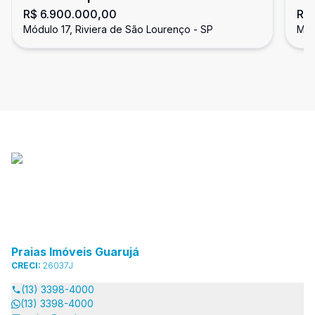
R$ 6.900.000,00
R$
fechado, Riviera de São Lourenço
Ri
Módulo 17, Riviera de São Lourenço - SP
Mód
Praias Imóveis Guarujá
CRECI:
26037J
(13) 3398-4000
(13) 3398-4000