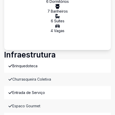
6
Dormitório
s
7
Banheiro
s
6
Suíte
s
4
Vaga
s
Infraestrutura
Brinquedoteca
Churrasqueira Coletiva
Entrada de Serviço
Espaco Gourmet