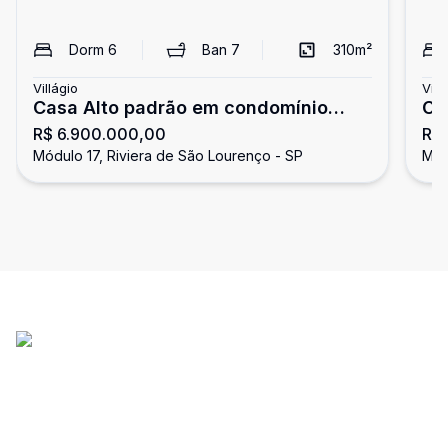
Dorm
6
Ban
7
310
m²
Villágio
Vill
Casa Alto padrão em condomínio
Ca
R$ 6.900.000,00
R$
fechado, Riviera de São Lourenço
Ri
Módulo 17, Riviera de São Lourenço - SP
Mód