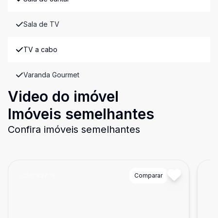
Sala de TV
TV a cabo
Varanda Gourmet
Video do imóvel
Imóveis semelhantes
Confira imóveis semelhantes
Cód:
83774
Comparar
Có