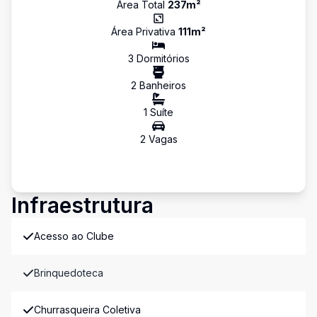
Área Total
237
m²
Área Privativa
111
m²
3
Dormitório
s
2
Banheiro
s
1
Suíte
2
Vaga
s
Infraestrutura
Acesso ao Clube
Brinquedoteca
Churrasqueira Coletiva