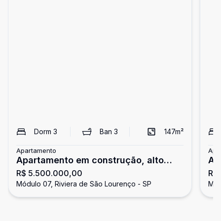
Dorm
3
Ban
3
147
m²
Apartamento
Apa
Apartamento em construção, alto
Ap
R$ 5.500.000,00
R$
padrão, 3 suítes, à venda na Riviera
do
Módulo 07, Riviera de São Lourenço - SP
Mód
de São Lourenço.