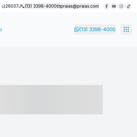
26037J
(13) 3398-4000
praias@praias.com
o
(13) 3398-4000
- ----- ----- --