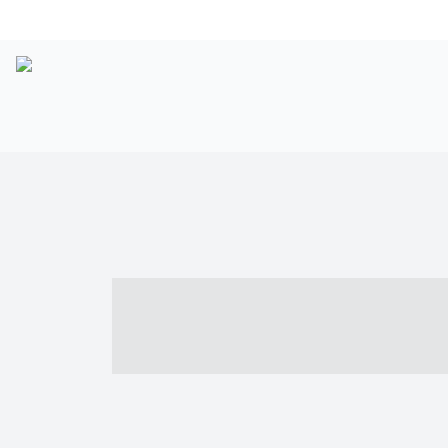
----- ----- -- -
- ------