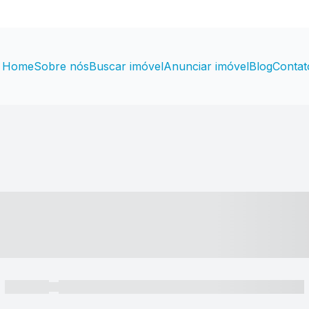
Home
Sobre nós
Buscar imóvel
Anunciar imóvel
Blog
Contat
----- ---- ---- -- ----
----- -----
----- ----- -- ------ ---- ---- -- ----- ----- ----- --- ------